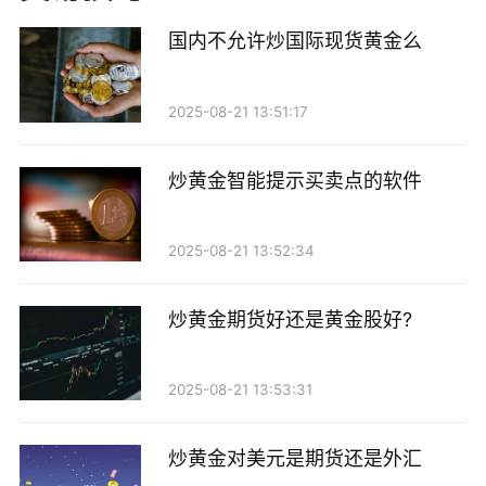
富的分析工具：提供多种技术指标和图表，方便投资者
国内不允许炒国际现货黄金么
进行市场分析。 - 自动交易：支持专家顾问（EA）功
能，用户可以设置自动交易策略。 - 多种设备兼容：支
2025-08-21 13:51:17
持手机、平板和电脑等多种设备，方便随时随地进行交
易。
炒黄金智能提示买卖点的软件
2. 火币网
2025-08-21 13:52:34
火币网是一款知名的数字货币交易平台，但它也提
炒黄金期货好还是黄金股好?
供黄金交易的功能。对于偏向数字资产的投资者来说，
火币网提供了多样化的投资选择。其特点包括：
2025-08-21 13:53:31
- 多种交易品种：除了黄金，用户还可以交易比特
币、以太坊等多种数字货币。 - 安全性高：火币网采取
炒黄金对美元是期货还是外汇
多重安全措施，保护用户的资产安全。 - 用户社区活