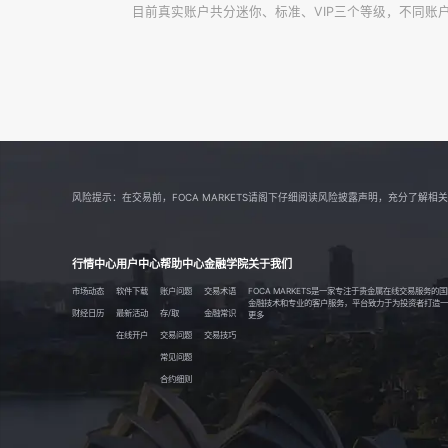
目前真实账户共分迷你、标准、VIP三个等级，不同账
风险提示：在交易前，FOCA MARKETS请阁下仔细阅读风险披露声明，充分了
行情中心
用户中心
帮助中心
金融学院
关于我们
市场动态
软件下载
账户问题
交易术语
FOCA MARKETS是一家专注于贵金属在线交易服务
金融技术和专业的客户服务，平台致力于为投资者打造一个透
财经日历
最新活动
存/取
金融常识
更多
在线开户
交易问题
交易技巧
常见问题
合约细则