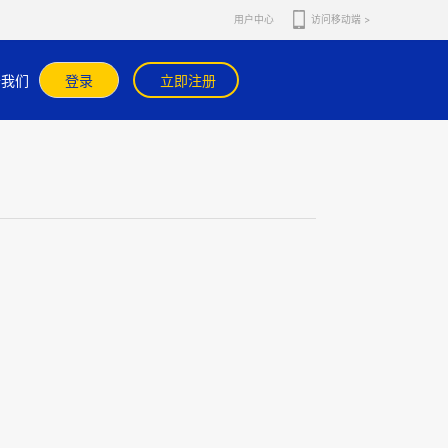
用户中心
访问移动端 >
问，请在官网或官方APP内咨询在线客服核实。
于我们
登录
立即注册