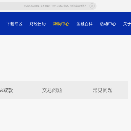
FOCA MARKETS不会以任何名义通过电话、短信或邮件等方式要求客户提供帐户等个人信息，若有任何疑
下载专区
财经日历
帮助中心
金融百科
活动中心
关
&取款
交易问题
常见问题