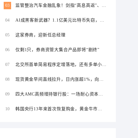
03
监管整治汽车金融乱象！剑指“高息高返”、
“零首付”“低首付”诱导购车
04
AI成黑客新武器？1.1亿美元比特币失窃，加
密资产行业安全警报升级
05
这家券商，迎新任总经理
06
仅剩1只，券商资管大集合产品即将“剧终”
07
北交所首单简易程序定增落地，还有多单小额
快速融资推进中
08
现货黄金早间直线拉升，日内涨超1%，向上
突破4300美元关口
09
四大AMC高频增持银行股：一场耐心资本的
多赢布局
10
韩国央行13年来首次恢复购金，黄金牛市迎
来新支撑？