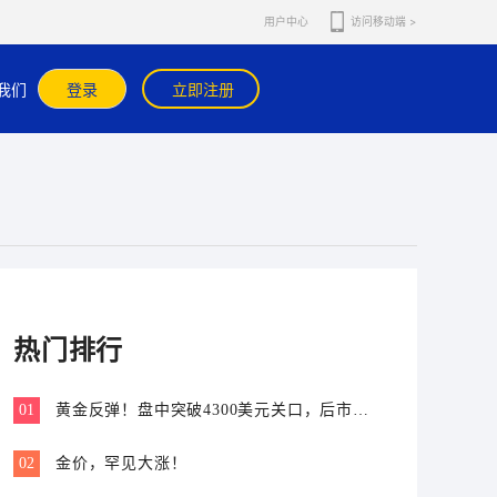
用户中心
访问移动端 >
官方APP内咨询在线客服核实。
我们
登录
立即注册
热门排行
01
黄金反弹！盘中突破4300美元关口，后市怎
么走？
02
金价，罕见大涨！