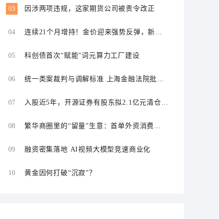
03
因涉两项违规，这家期货公司被责令改正
04
连续21个月增持！金价迎来强势反弹，新一
轮上行窗口开启？
05
科创债首次“赋能”词元算力工厂建设
06
统一类案裁判与调解标准 上海金融法院批量
化解证券虚假陈述责任纠纷
07
入股近5年，开源证券有股东拟2.1亿元清仓离
场
08
繁华商圈里的“留量”生意：首单外资消费
REITs的一线实践
09
融资密集落地 AI视频大模型竞速商业化
10
黄金因何打破“沉寂”？