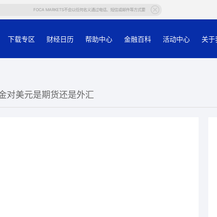
FOCA MARKETS不会以任何名义通过电话、短信或邮件等方式要求客户提供帐户等个人信息，若有任何疑问，请
下载专区
财经日历
帮助中心
金融百科
活动中心
关于
黄金对美元是期货还是外汇