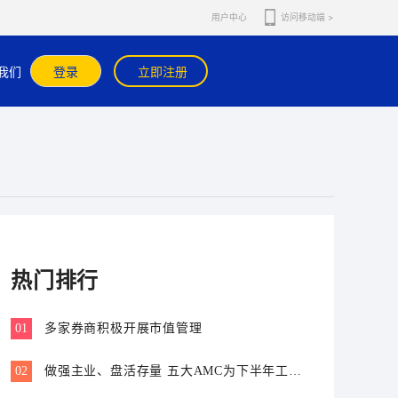
用户中心
访问移动端 >
在官网或官方APP内咨询在线客服核实。
我们
登录
立即注册
热门排行
01
多家券商积极开展市值管理
02
做强主业、盘活存量 五大AMC为下半年工作
划重点