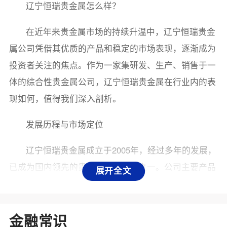
辽宁恒瑞贵金属怎么样？
在近年来贵金属市场的持续升温中，辽宁恒瑞贵金
属公司凭借其优质的产品和稳定的市场表现，逐渐成为
投资者关注的焦点。作为一家集研发、生产、销售于一
体的综合性贵金属公司，辽宁恒瑞贵金属在行业内的表
现如何，值得我们深入剖析。
发展历程与市场定位
辽宁恒瑞贵金属成立于2005年，经过多年的发展，
已成为国内领先的贵金属生产企业之一。公司主要产品
展开全文
包括黄金、白银、铂金等贵金属的加工与销售，产品广
泛应用于首饰、电子、医药等多个领域。凭借雄厚的技
术力量和丰富的市场经验，辽宁恒瑞逐渐确立了在行业
金融常识