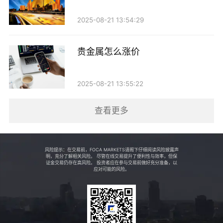
年度营收和净利润均实现了同比增长，显示出良好的发
2025-08-21 13:54:29
展态势。尤其是在国际贵金属价格波动加剧的情况下，
辽宁恒瑞凭借其稳定的供应链和完善的市场布局，成功
贵金属怎么涨价
规避了市场风险，保持了相对稳定的盈利能力。
2025-08-21 13:55:22
辽宁恒瑞的竞争优势还体现在其灵活的市场策略和
深厚的客户关系上。公司通过建立长期稳定的客户合作
查看更多
关系，积累了大量的优质客户资源，涵盖了多个行业的
龙头企业。此外，辽宁恒瑞还积极拓展海外市场，逐步
风险提示：在交易前，FOCA MARKETS请阁下仔细阅读风险披露声
将业务触角延伸至东南亚、欧美等多个国家和地区，进
明，充分了解相关风险。 尽管在线交易提升了便利性与效率，但保
证金交易仍存在高风险。 投资者应在参与交易前做好充分准备，以
应对可能的风险。
一步提升了公司的市场份额。
行业前景与挑战