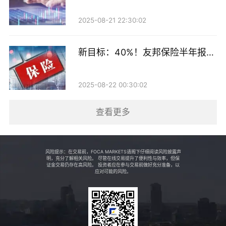
最新业绩来了
2025-08-21 22:30:02
“分红+回购”返还37亿美元
2025年上半年，友邦保险透过股息及股份回购向股东返
新目标：40%！友邦保险半年报出
还了37亿美元，扣除后内涵价值权益为736.70亿美元，
炉
按实质汇率计算，每股增长5%。
2025-08-22 00:30:02
半年报显示，由于采取各项行动以推动盈利增长，并进
查看更多
一步优化资本配置，友邦保险的年化内涵价值营运回报
上升290个基点至17.8%，而年化股东分配权益营运回
风险提示：在交易前，FOCA MARKETS请阁下仔细阅读风险披露声
报则增加140个基点至16.2%，两者均创新高。
明，充分了解相关风险。 尽管在线交易提升了便利性与效率，但保
证金交易仍存在高风险。 投资者应在参与交易前做好充分准备，以
应对可能的风险。
同时，友邦保险董事会宣布增派中期股息10%至每股
0.49港元。友邦保险表示，目标是每年透过年度业绩所
公布的股息及股份回购，派付年度产生的自由盈余净额