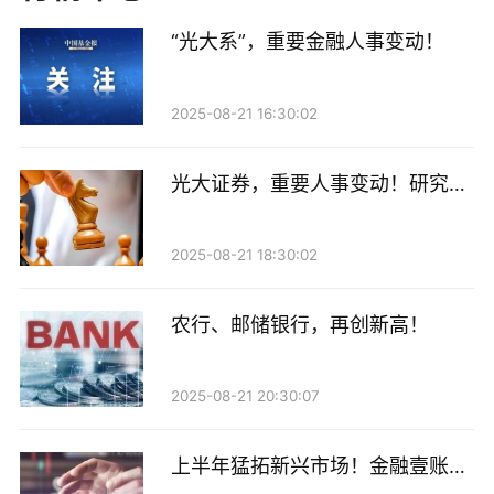
生产力；另外，银行和金融中介合作带来的伙伴渠道新
“光大系”，重要金融人事变动！
业务价值增长8%，其中银保渠道新业务价值在去年同
期增长61%的基础上，今年上半年增长10%。
2025-08-21 16:30:02
从业务区域来看，18个市场中有13个实现增长。其中，
泰国市场表现尤为突出，新业务价值增长35%，主要由
光大证券，重要人事变动！研究所
于一次性销售高利润率的个人医疗保险产品。中国内地
所长高瑞东离职，下一站曝光
市场新业务价值按年下跌4%，但若剔除经济假设变动
2025-08-21 18:30:02
影响，实际增长10%。年化内涵价值营运回报达
17.8%，较2024年全年增长290个基点，反映新业务叠
农行、邮储银行，再创新高！
加效应及有效保单管理成效。
2025-08-21 20:30:07
此外，上半年友邦保险的成本控制比较明显，营运溢利
率为15.1%，费用率下降至8.2%。内涵价值营运溢利增
上半年猛拓新兴市场！金融壹账通
至58.93亿美元，每股上升15%。