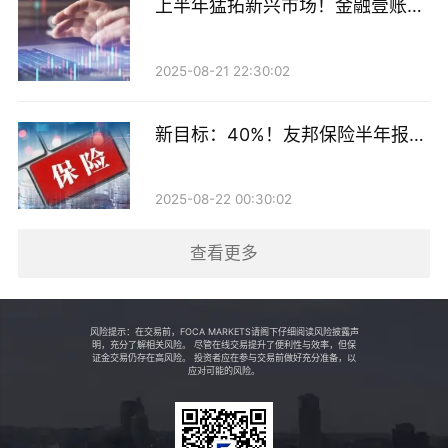
上半年猛拓新兴市场！金融壹账通
入文化建设的血脉与基因之中，使其与公司整体发展战
最新业绩来了
略规划、业务拓展方向实现同频共振、深度融合、相互
2025-08-21 22:30:02
促进，有效驱动文化建设真正为日常业务经营注入源头
活水、提供强劲动能，确保公司上下在思想、目标、行
新目标：40%！友邦保险半年报出
动上形成高度统一、步调一致、协同高效的“一盘棋”工
炉
作格局。此外，公司还持续加大投入文化理论研究力
2025-08-22 00:30:02
度，鼓励员工结合实践深入思考，积极推动高质量的相
关研究成果入库，系统总结提炼经验，为文化建设的持
查看更多
续深入开展、迭代升级提供了扎实的理论依据、方法论
支撑与宝贵的实践经验参照。
风险提示：在交易前，FOCA MARKETS请阁下仔细阅读风险披露声
明，充分了解相关风险。 尽管在线交易提升了便利性与效率，但保
证金交易仍存在高风险。 投资者应在参与交易前做好充分准备，以
抓实关键环节，做实“责任”文章
应对可能的风险。
联储证券致力于构建层次分明、覆盖全面、执行有力的