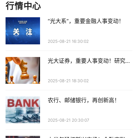
运行、战略目标的稳步推进以及实现更高质量、更可持
行情中心
续的发展注入了强大的内生精神动力、提供了坚实的文
化支撑与保障体系。
“光大系”，重要金融人事变动！
加强思想引领，做实“铸魂”文章
2025-08-21 16:30:02
联储证券持续组织系统学习，深刻把握党的二十大及二
光大证券，重要人事变动！研究所
十届三中全会精神的核心内涵、实践要求及其对公司发
所长高瑞东离职，下一站曝光
展的重大指导意义。通过精心策划、周密组织如西柏坡
2025-08-21 18:30:02
党建培训等主题鲜明、形式丰富多样的红色基因传承教
育活动，并充分整合内部刊物、微信公众号、线上学习
农行、邮储银行，再创新高！
平台等线上线下多元化宣传载体，成功搭建起常态化、
系统化、立体化的理论学习与深度思想交流平台，不断
2025-08-21 20:30:07
夯实全体干部员工的思想根基和政治定力。同时，公司
着力将“金融报国、金融为民”这一根本价值理念深度融