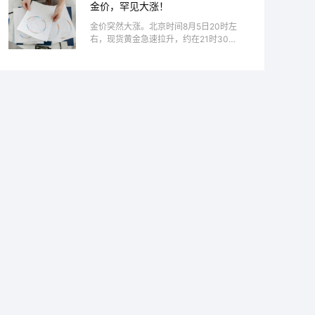
金价，罕见大涨！
司，日内上涨0.5%。期货市场与现货...
金价突然大涨。北京时间8月5日20时左
右，现货黄金急速拉升，约在21时30分
站上4200美元关口，盘中涨幅一度达到
4.48%。8月6日，现货黄金持续走高，盘
中重新站上4300美元关口，为6月18...