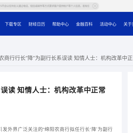
会以任何名义通过电话、短信或邮件等方式要求客户提供帐户等个人信息，若有任何疑问，请在官网或官方APP内咨询在线客服核实。
下载专区
财经日历
帮助中心
金融百科
活动中心
关于
阳农商行行长“降”为副行长系误读 知情人士：机构改革中
系误读 知情人士：机构改革中正常
发外界广泛关注的“绵阳农商行拟任行长‘降’为副行