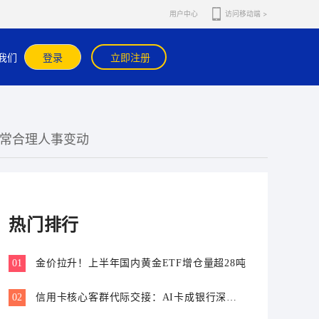
用户中心
访问移动端 >
我们
登录
立即注册
正常合理人事变动
热门排行
01
金价拉升！上半年国内黄金ETF增仓量超28吨
02
信用卡核心客群代际交接：AI卡成银行深耕
“新世代”首块试验田