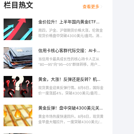
栏目热文
查看更多
金价拉升！上半年国内黄金ETF增
仓量超28吨
周四，沪金、沪银期货价格大涨，伦敦金
现货价格盘中突破4300美元/盎司。消息
面上，中国黄金协会最新发布的数据显
示，2026年上半年，国内黄金ETF增仓
信用卡核心客群代际交接：AI卡成
量为28.677吨，较2025年上半年下降6...
银行深耕“新世代”首块试验田
当信用卡最具成长性的核心持卡人正从
“80—95”向“95—05”群体转移，用户对
信用卡的诉求，也悄然从实用主义向身份
认同、价值主张、情感联结转变。两代客
黄金，大涨！反弹还是反转？机构
群分化，意味着粗放式优惠补贴的打法失
最新研判
效，银...
现货黄金迎来反弹行情。8月6日，国际金
价一度涨超4%，突破4300美元/盎司关
口。伦敦现货黄金价格近日已经连续反
弹，受此影响，沪金昨日夜盘大涨
黄金反弹！盘中突破4300美元关
3.10%，今日盘中继续冲高，已经逼近
口，后市怎么走？
930元/克。...
黄金市场热度快速回升。8月6日，现货黄
金早盘大幅拉升，一度突破4300美元/盎
司关口，创下6月18日以来新高。截至记
者发稿，伦敦金现报4267.795美元/盎