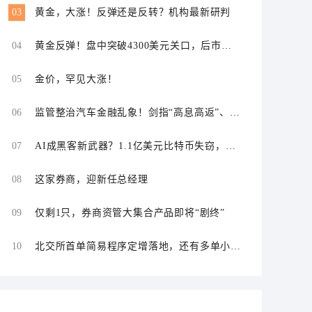
03
黄金，大涨！反弹还是反转？机构最新研判
04
黄金反弹！盘中突破4300美元关口，后市怎
么走？
05
金价，罕见大涨！
06
监管整治汽车金融乱象！剑指“高息高返”、
“零首付”“低首付”诱导购车
07
AI成黑客新武器？1.1亿美元比特币失窃，加
密资产行业安全警报升级
08
这家券商，迎新任总经理
09
仅剩1只，券商资管大集合产品即将“剧终”
10
北交所首单简易程序定增落地，还有多单小额
快速融资推进中