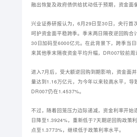
融出恢复及政府债供给扰动低于预期，资金面
兴业证券研报认为，6月29日至30日，央行
呵护资金面平稳跨季。季末两日隔夜逆回购合计投
30日加码至6000亿元。在此背景下，跨季当日D
来其他季末隔夜资金平均升幅，DR007较前周逆
进入7月后，受大额逆回购到期影响，资金面并
量达到1.16万亿元，为今年以来较高水平，
DR007仍在1.4537%。
不过，随着回笼压力边际递减，资金利率开始逐步回
日降至1.3924%，重新低于7天期逆回购政策利
点至1.3773%，继续低于政策利率水平。