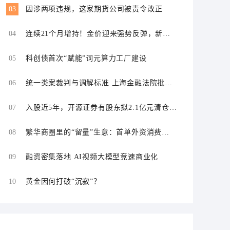
03
因涉两项违规，这家期货公司被责令改正
04
连续21个月增持！金价迎来强势反弹，新一
轮上行窗口开启？
05
科创债首次“赋能”词元算力工厂建设
06
统一类案裁判与调解标准 上海金融法院批量
化解证券虚假陈述责任纠纷
07
入股近5年，开源证券有股东拟2.1亿元清仓离
场
08
繁华商圈里的“留量”生意：首单外资消费
REITs的一线实践
09
融资密集落地 AI视频大模型竞速商业化
10
黄金因何打破“沉寂”？