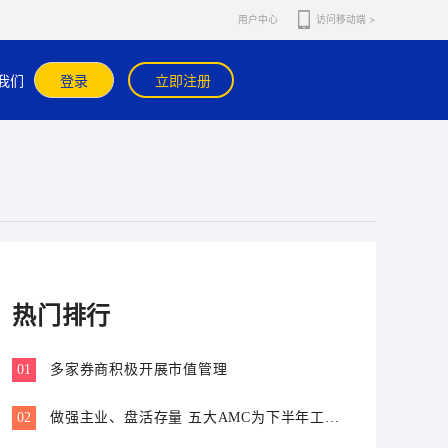
用户中心
访问移动端 >
APP内咨询在线客服核实。
我们
登录
立即注册
热门排行
01
多家券商积极开展市值管理
02
做强主业、盘活存量 五大AMC为下半年工作
划重点