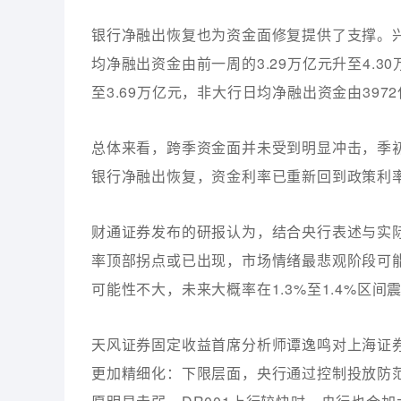
银行净融出恢复也为资金面修复提供了支撑。兴
均净融出资金由前一周的3.29万亿元升至4.3
至3.69万亿元，非大行日均净融出资金由3972
总体来看，跨季资金面并未受到明显冲击，季
银行净融出恢复，资金利率已重新回到政策利
财通证券发布的研报认为，结合央行表述与实
率顶部拐点或已出现，市场情绪最悲观阶段可能已
可能性不大，未来大概率在1.3%至1.4%区间
天风证券固定收益首席分析师谭逸鸣对上海证
更加精细化：下限层面，央行通过控制投放防