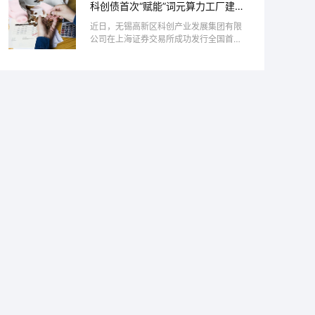
科创债首次“赋能”词元算力工厂建
步加大买入，64万盎司刷新本轮21个月
设
增持周...
近日，无锡高新区科创产业发展集团有限
公司在上海证券交易所成功发行全国首单
专项用于词元（Token）算力工厂建设的
科技创新公司债券（以下简称“科创
债”），成功打通了资本市场与AI底层算
力基础设施之...