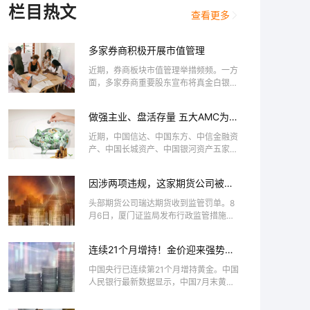
栏目热文
查看更多
多家券商积极开展市值管理
近期，券商板块市值管理举措频频。一方
面，多家券商重要股东宣布将真金白银实
施增持；另一方面，券商板块股份回购事
项密集推进，年内回购总金额已超5亿
做强主业、盘活存量 五大AMC为下
元。受访专家认为，随着一系列利好持续
半年工作划重点
释放，叠加证券行...
近期，中国信达、中国东方、中信金融资
产、中国长城资产、中国银河资产五家全
国性金融资产管理公司（AMC）均召开
了2026年年中党建和经营管理工作会
因涉两项违规，这家期货公司被责
议，总结上半年工作情况，研究部署下半
令改正
年重点任务。综...
头部期货公司瑞达期货收到监管罚单。8
月6日，厦门证监局发布行政监管措施决
定书，因在资产管理业务和互联网营销业
务中存在多项违规行为，瑞达期货被采取
连续21个月增持！金价迎来强势反
责令改正的行政监管措施；与此同时，因
弹，新一轮上行窗口开启？
未勤勉尽责，对...
中国央行已连续第21个月增持黄金。中国
人民银行最新数据显示，中国7月末黄金
储备7608万盎司，6月末为7544万盎
司。显然，7月金价低位震荡，央行进一