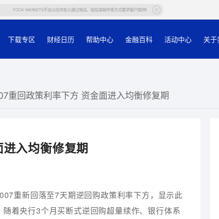
FOCA MARKETS不会以任何名义通过电话、短信或邮件等方式要求客户提供帐户等个人信息，若有任何疑问，请在官网或官方
下载专区
财经日历
帮助中心
金融百科
活动中心
关于
R007重回政策利率下方 资金面进入均衡修复期
金面进入均衡修复期
007重新回落至7天期逆回购政策利率下方，显示此
，随着央行3个月买断式逆回购超量续作、银行体系