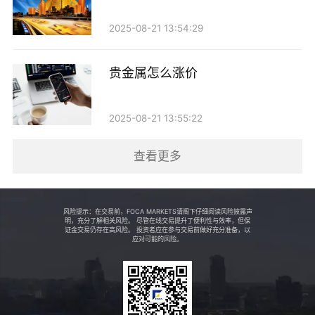
需向工行提出申请。客户可以通过工行的官方网站、手
2025-08-21 13:54:29
机客户端或直接到网点进行申请。在申请时，客户需要
提供相关的身份证明和账户信息，以便银行确认身份。
贵金属怎么涨价
3. 选择提取方式 客户在申请提取时，可以选择不
2025-08-21 13:55:22
同的提取方式。常见的方式包括到银行网点自提和邮寄
送达。若选择自提，客户需前往指定的工行网点，携带
查看更多
身份证和相关证明材料进行提取；若选择邮寄，需注意
提供准确的邮寄地址，并承担相应的邮寄费用。
风险提示：在交易前，FOCA MARKETS请阁下仔细阅读风险披露声
明，充分了解相关风险。 尽管在线交易提升了便利性与效率，但保
4. 支付相关费用 在提取实物贵金属时，客户需支
证金交易仍存在高风险。 投资者应在参与交易前做好充分准备，以
应对可能的风险。
付一定的手续费。具体费用标准可以在工行的官方网站
上查询或咨询客服。手续费的收取标准一般与贵金属的
种类、重量以及提取方式有关。