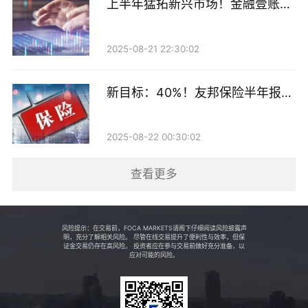
上半年猛拓新兴市场！金融壹账通
利率也呈逐步下降趋势。国金证券称，一方面，社会综
最新业绩来了
合融资成本及金融机构贷款利率在2025年低位运行并继
2025-08-21 22:30:02
续下行，其融出利率因此持续下行，另一方面，在市场
整体趋势和客户更丰富的融资选择等因素影响下，公司
新目标：40%！友邦保险半年报出
2025年底时加权平均融出利率较上年底下降约0.91%。
炉
2025-08-22 00:30:02
资产管理业务方面，上交所问询了国金证券私募股权基
金管理业务子公司国金鼎兴投资有限公司近两年营收为
查看更多
负、业绩持续亏损的情况。2023年至2025年，国金鼎兴
实现营业收入分别为1887.7万元、-1.15亿元、-5220.03
万元，实现净利润分别为-1645.58万元、-1.49亿
风险提示：在交易前，FOCA MARKETS请阁下仔细阅读风险披露声
明，充分了解相关风险。 尽管在线交易提升了便利性与效率，但保
证金交易仍存在高风险。 投资者应在参与交易前做好充分准备，以
元、-6173.46万元。
应对可能的风险。
国金证券称，2025年营收为负主要是公司投资的A创投