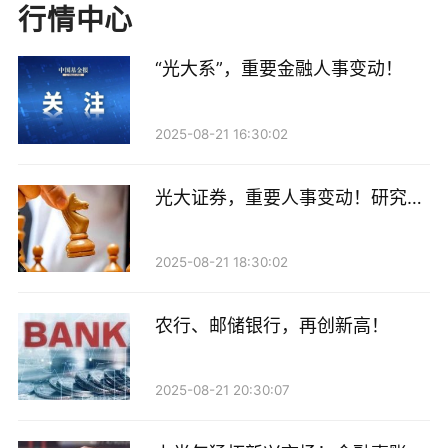
股票质押业务方面，国金证券以自有资金出资参与支持
行情中心
民营企业发展资产管理计划的期末待回购金额为30.03
“光大系”，重要金融人事变动！
亿元，较上年末增长28.83%；报告期内实现利息收入
9503.97万元，同比下降35.60%。对此，上交所要求国
金证券说明公司支持民营企业发展资管计划期末待回购
2025-08-21 16:30:02
金额上升，但利息收入下降的具体原因。
光大证券，重要人事变动！研究所
国金证券表示，公司以自有资金通过支持民企发展资产
所长高瑞东离职，下一站曝光
管理计划参与的股票质押业务规模，虽然2025年底的时
2025-08-21 18:30:02
点规模较2024年底增长28.83%，但2025年的月均融出
规模（约27.35亿元）较2024年的月均融出规模（约
农行、邮储银行，再创新高！
32.83亿元）下降约16.69%，即年末时点虽然待回购金
额上升，但期间规模下降，因此利息收入下降。
2025-08-21 20:30:07
除了月均融出规模同比下降，公司的股票质押业务融出