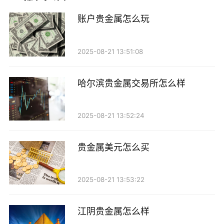
务，获得大量的贵金属原料。
账户贵金属怎么玩
二、市场行情分析
2025-08-21 13:51:08
贵金属的市场行情受多种因素影响，包括玩家的供
需关系、游戏内的经济政策以及全球经济的波动等。玩
哈尔滨贵金属交易所怎么样
家在购买和出售贵金属时，应密切关注市场价格的变
化。一般来说，贵金属的价格在游戏更新后会有所波
2025-08-21 13:52:24
动，此时是交易的最佳时机。玩家可以通过访问游戏内
的商会或者贸易市场，了解当前的市场动态，从而做出
贵金属美元怎么买
明智的决策。
三、练习方法
2025-08-21 13:53:22
1. 定期探险：通过定期进行探险任务，玩家可以获
江阴贵金属怎么样
取到不同类型的贵金属。在探险过程中，尽量选择那些