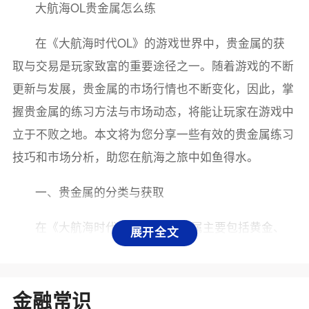
大航海OL贵金属怎么练
在《大航海时代OL》的游戏世界中，贵金属的获
取与交易是玩家致富的重要途径之一。随着游戏的不断
更新与发展，贵金属的市场行情也不断变化，因此，掌
握贵金属的练习方法与市场动态，将能让玩家在游戏中
立于不败之地。本文将为您分享一些有效的贵金属练习
技巧和市场分析，助您在航海之旅中如鱼得水。
一、贵金属的分类与获取
在《大航海时代OL》中，贵金属主要包括黄金、
展开全文
白银和铂金等。这些贵金属的获取途径多种多样，玩家
可以通过打怪、探险、贸易等方式获得。尤其是在特定
的海域，玩家可以通过打败特定的海盗或者完成某些任
金融常识