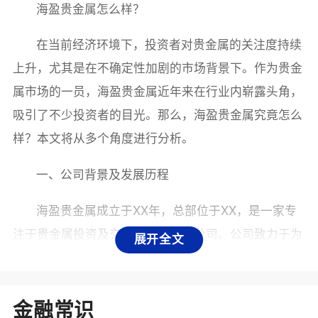
海盈贵金属怎么样？
在当前经济环境下，投资者对贵金属的关注度持续
上升，尤其是在不确定性加剧的市场背景下。作为贵金
属市场的一员，海盈贵金属近年来在行业内崭露头角，
吸引了不少投资者的目光。那么，海盈贵金属究竟怎么
样？本文将从多个角度进行分析。
一、公司背景及发展历程
海盈贵金属成立于XX年，总部位于XX，是一家专
注于贵金属投资及交易的金融服务公司。公司致力于为
展开全文
客户提供全方位的贵金属投资解决方案，包括黄金、白
银等贵金属的交易、存储及相关咨询服务。随着全球经
济形势的变化，海盈贵金属不断调整战略，拓展业务，
金融常识