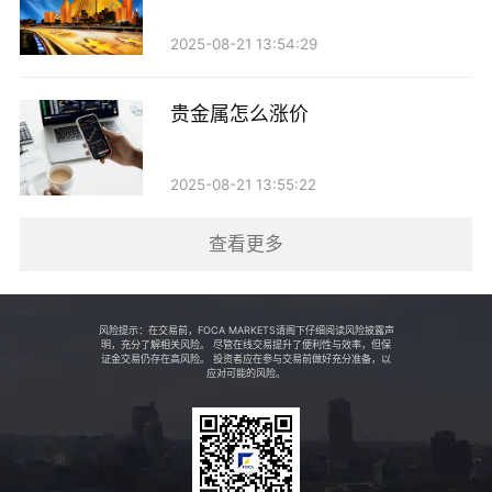
业的市场分析报告和投资建议，帮助客户把握市场机
2025-08-21 13:54:29
会。此外，公司还设有贵金属实物交易服务，投资者可
以选择将投资转化为实物黄金或白银，增加了投资的灵
贵金属怎么涨价
活性。
2025-08-21 13:55:22
四、风险控制与合规性
查看更多
在贵金属投资中，风险管控是至关重要的一环。海
盈贵金属在风险控制方面采取了一系列措施，包括设立
风险评估机制、建立客户资金监管制度等。同时，公司
风险提示：在交易前，FOCA MARKETS请阁下仔细阅读风险披露声
明，充分了解相关风险。 尽管在线交易提升了便利性与效率，但保
严格遵循监管机构的相关规定，确保合规经营。通过这
证金交易仍存在高风险。 投资者应在参与交易前做好充分准备，以
应对可能的风险。
一系列措施，海盈贵金属在帮助投资者实现财富增值的
同时，也保护了他们的资金安全。